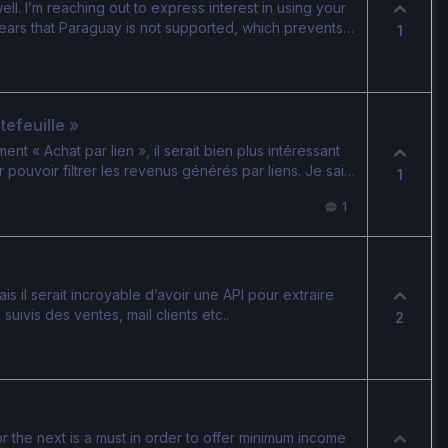
ll. I’m reaching out to express interest in using your
pears that Paraguay is not supported, which prevents
1
services. I would like to kindly ask if you have plans
near future. There is growing interest in digital
and enabling access could open up new opportunities
e consider adding support for Paraguay or sharing
tefeuille »
n to this region. Thank you for your time and
t « Achat par lien », il serait bien plus intéressant
r pouvoir filtrer les revenus générés par liens. Je sais
1
sur l’onglet lien > affichage en ligne > … > historique
1
 aucunes donnes de cette manière malgré le fait que
us il n’est pas possible de voir cette information
s il serait incroyable d’avoir une API pour extraire
ivis des ventes, mail clients etc..
2
 the next is a must in order to offer minimum income