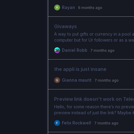
assez lent) 3) Possibilité de proposer 
Rayan
6 months ago
les semaines ou mois) 4) Réglage bugs su
liens ne s’envoient pas, la mise a jour d
L’application est vraiment excellente et l
Givaways
se diriger vers une application hyper fl
pour le chatting et envoyer les liens de 
A way to put gifts or currency in a pool
vraiment l’idéal pour être clairement la m
computer but for Ur followers or as a w
qu’apart la fonctionnalité d’abonnement,
Daniel Robb
7 months ago
haha. Mais voilà, je donne mes idées de
Bonne année et merci pour cette excell
the appli is just insane
Gianna maurit
7 months ago
Preview link doesn't work on Tel
Hello, for some reason there’s no preview
preview instead of just the link? Maybe i
Felix Rockwell
7 months ago