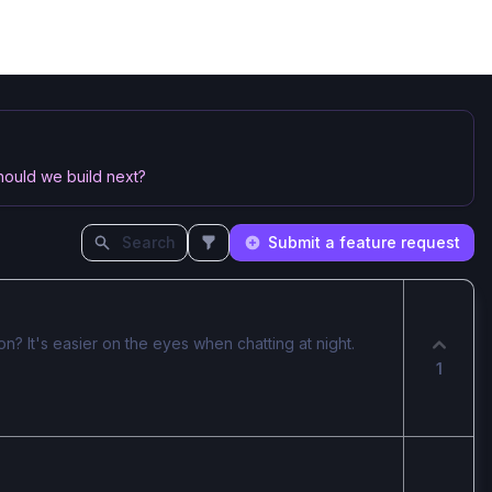
hould we build next?
Search
Submit a feature request
? It's easier on the eyes when chatting at night.
1