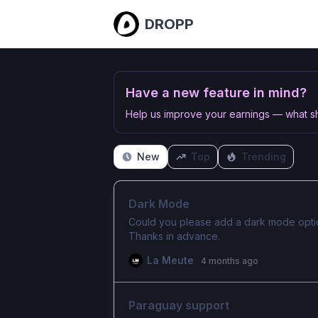
DROPP
Have a new feature in mind?
Help us improve your earnings — what s
New
Top
Trending
Dark Mode
Could you please add a dark mode option
Thanks in advance.
La Meute
4 months ago
Paraguay support