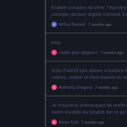
Enable creators to offer "mystery b
contain random digital content. Ea
exclusive content with varying rar
Arthur Demiot
7 months ago
don't know what they'll get until
purchases to collect rare items.
wuu
vasko pop-gligorov
7 months ago
Auto Paid Drops allows creators t
videos, audio) to fans based on si
inactivity, or special moments. Cr
Anthony Gregory
7 months ago
DroppFans handles the delivery a
with less manual chatting.
Je trouverai intéressant de mettr
notre modèle (la totalité de ce qu
Asian Doll
7 months ago