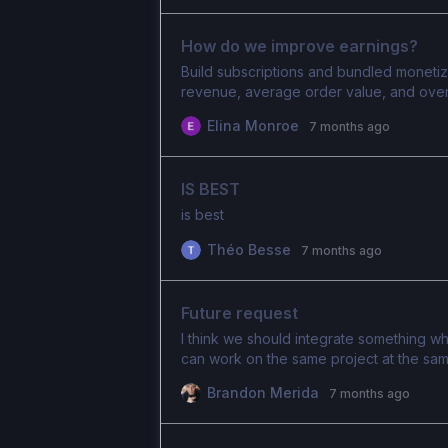
How do we improve earnings?
Build subscriptions and bundled monetiz
revenue, average order value, and overa
Elina Monroe
7 months ago
IS BEST
is best
Théo Besse
7 months ago
Future request
I think we should integrate something w
can work on the same project at the same
Brandon Merida
7 months ago