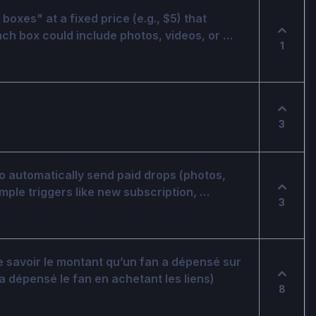
oxes" at a fixed price (e.g., $5) that 
ch box could include photos, videos, or 
1
ity levels (common, rare, ultra-rare). Fans 
 after purchase, encouraging repeat 
3
o automatically send paid drops (photos, 
mple triggers like new subscription, 
3
eators set the content and price once, 
nd payment — helping creators earn more 
e savoir le montant qu’un fan a dépensé sur 
’a dépensé le fan en achetant les liens)
8