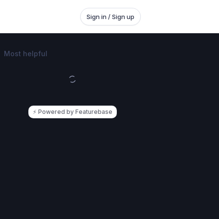
Sign in / Sign up
Most helpful
⚡
Powered by Featurebase