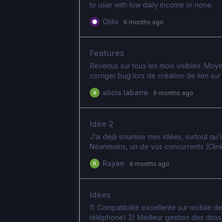
to user with low daily income or none.
Olilo
6 months ago
Features
Revenus sur tous les mois visibles. Moy
corriger bug lors de création de lien su
alicia labarre
6 months ago
Idée 2
J’ai déjà soumise mes idées, surtout qu’il
Néanmoins, un de vos concurrents (Clink
personne utilise Clinkt au lieu de dropfan
Rayan
6 months ago
quand on crée un lien de paiement, il sera
peut laisser au client le soin de payer la 
client qu’un média est a 100 euros, il pa
Idées
on decoche l option, alors il paiera la t
1) Compatibilité excellente sur mobile de l
téléphone) 2) Meilleur gestion des dossi