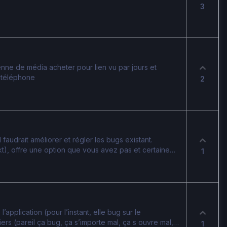
3
enne de média acheter pour lien vu par jours et
r téléphone
2
 faudrait améliorer et régler les bugs existant.
t), offre une option que vous avez pas et certaine
1
s juste pour ça. En effet, pour la sélection du prix
it bien de nous laisser la possibilité de choisir si on
taxe ou l’inclure dans le prix. Ça fait que si on dit a un
iera 100 euros tout rond avec taxe incluse. Ou sinon, si
axe de Droppfans a notre place et paiera 110.
’application (pour l’instant, elle bug sur le
ers (pareil ça bug, ça s’importe mal, ça s ouvre mal,
1