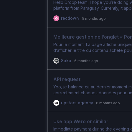
Hello Dropp team, I hope you’re doing we
platform from Paraguay. Currently, it ap
users in the country from accessing your 
recdown
5 months ago
to expand availability to Paraguay in the 
platforms and payment solutions here, 
for both users and your company. Pleas
Meilleure gestion de l’onglet « Por
any roadmap updates regarding expansio
consideration. Best regards,
Pour le moment, La page affiche uniquemen
d’afficher le titre du contenu acheté pou
que cette feature est déjà « existante » 
Saku
6 months ago
et voir les ventes mais j’ai expérimenté
mon lien a généré plusieurs ventes. De pl
depuis un téléphone
API request
Yoo, je balance ça au dernier moment mai
correctement chaques données pour un su
upstars agency
6 months ago
Use app Wero or similar
Immediate payment during the evening or